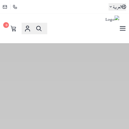
العربية
0
لوسو ماسا | Lusso Maasa