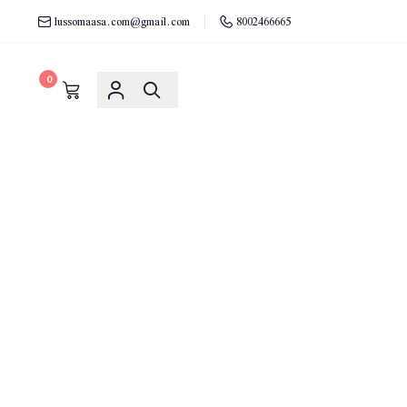
lussomaasa.com@gmail.com
8002466665
0