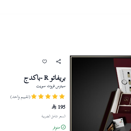
بريفاتو R -باكدج
سيترس فروت سويت
(تقييم واحد)
195
السعر شامل الضريبة
متوفر