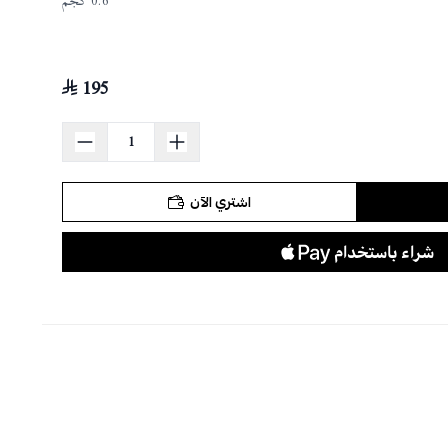
0.6 كجم
195
اشتري الآن