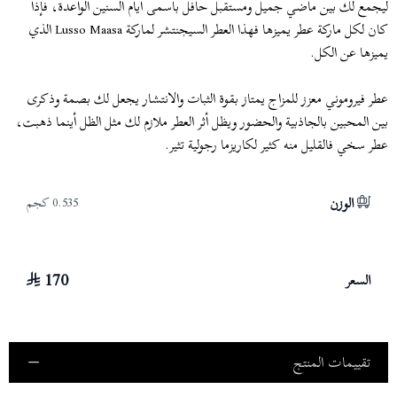
ليجمع لك بين ماضي جميل ومستقبل حافل بأسمى أيام السنين الواعدة، فإذا
كان لكل ماركة عطر يميزها فهذا العطر السيجنتشر لماركة Lusso Maasa الذي
يميزها عن الكل.
عطر فيروموني معزز للمزاج يمتاز بقوة الثبات والانتشار يجعل لك بصمة وذكرى
بين المحبين بالجاذبية والحضور ويظل أثر العطر ملازم لك مثل الظل أينما ذهبت،
عطر سخي فالقليل منه كثير لكاريزما رجولية تثير.
الوزن
0.535 كجم
170
السعر
تقييمات المنتج