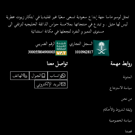
تمثل لوسو ماسا جهة إبداع سعودية تسعى سعيًا غير تقليديا في ابتكار زيوت عطرية
ليس لها مثيل . و تبدع في منتجاتها بملامسة حواس الذائقة الخليجيه لترتقي الى
مستوى التميز و التفرد لتجعلها في مكانة استثنائية
السجل التجاري
الرقم الضريبي
1010962817
300055804900003
روابط مهمة
تواصل معنا
واتساب
الجوال
الهاتف
المدونة
البريد الإلكتروني
سياسة الاسترجاع
من نحن
وثيقة الشروط والأحكام
سياسة الخصوصية
قصتنا