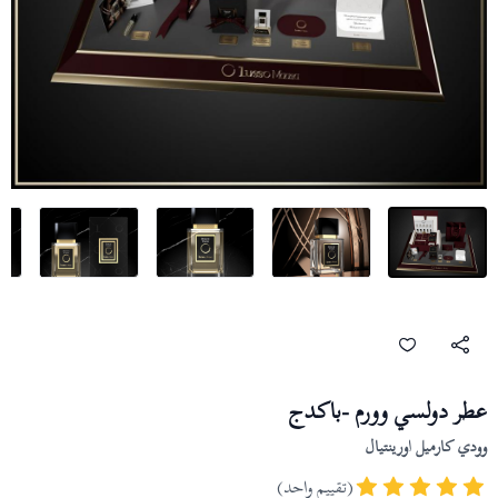
عطر دولسي وورم -باكدج
وودي كارميل اورينتيال
(تقييم واحد)