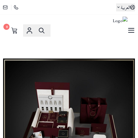
العربية
0
لوسو ماسا | Lusso Maasa