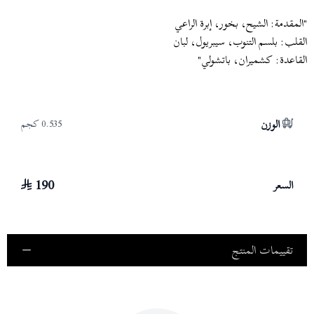
"المقدمة: الشيح، بخور، إبرة الراعي
القلب: بلسم التنوب، سيبريول، لبان
القاعدة: كشميران، باتشولي"
الوزن
0.535 كجم
190
السعر
تقييمات المنتج