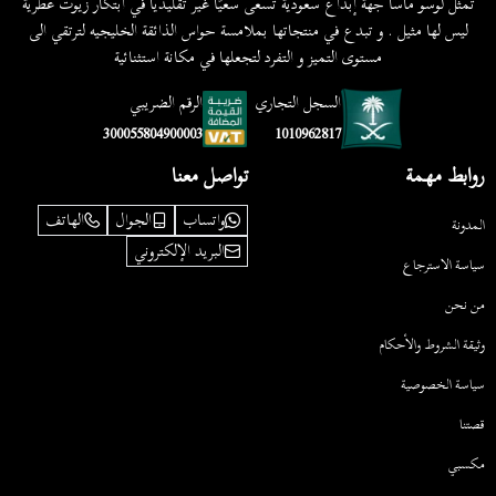
تمثل لوسو ماسا جهة إبداع سعودية تسعى سعيًا غير تقليديا في ابتكار زيوت عطرية
ليس لها مثيل . و تبدع في منتجاتها بملامسة حواس الذائقة الخليجيه لترتقي الى
مستوى التميز و التفرد لتجعلها في مكانة استثنائية
السجل التجاري
الرقم الضريبي
1010962817
300055804900003
روابط مهمة
تواصل معنا
واتساب
الجوال
الهاتف
المدونة
البريد الإلكتروني
سياسة الاسترجاع
من نحن
وثيقة الشروط والأحكام
سياسة الخصوصية
قصتنا
مكسبي