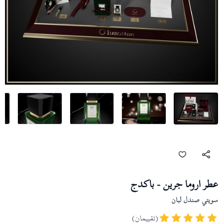
عطر اروما جرين - باكدج
سويتي صندل لبان
(تقييمان)