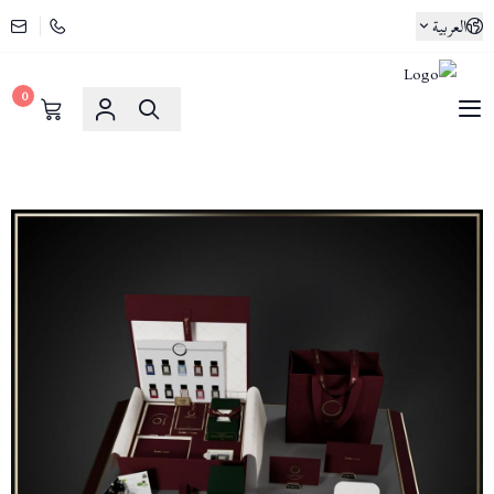
العربية
0
لوسو ماسا | Lusso Maasa