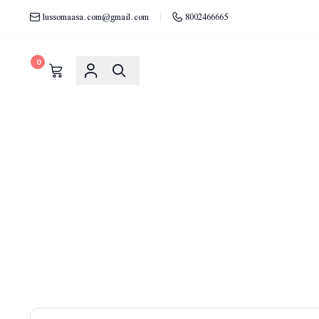
lussomaasa.com@gmail.com
8002466665
0