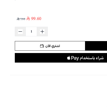
99.60
166
اشتري الآن