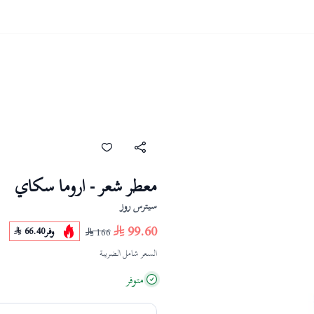
معطر شعر - اروما سكاي
سيترس روز
99.60
وفر
66.40
166
السعر شامل الضريبة
متوفر