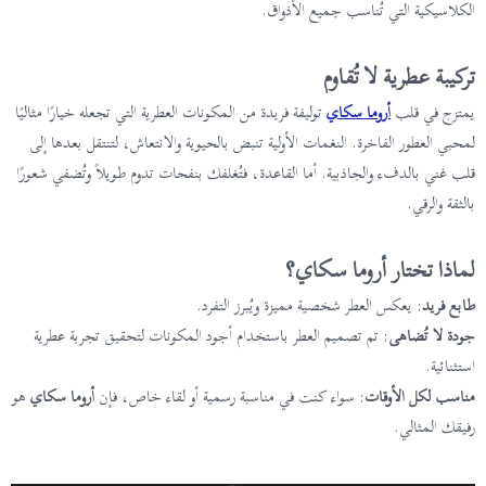
الكلاسيكية التي تُناسب جميع الأذواق.
تركيبة عطرية لا تُقاوم
يمتزج في قلب
أروما سكاي
توليفة فريدة من المكونات العطرية التي تجعله خيارًا مثاليًا
لمحبي العطور الفاخرة. النغمات الأولية تنبض بالحيوية والانتعاش، لتنتقل بعدها إلى
قلب غني بالدفء والجاذبية. أما القاعدة، فتُغلفك بنفحات تدوم طويلاً وتُضفي شعورًا
بالثقة والرقي.
لماذا تختار أروما سكاي؟
طابع فريد
: يعكس العطر شخصية مميزة ويُبرز التفرد.
جودة لا تُضاهى
: تم تصميم العطر باستخدام أجود المكونات لتحقيق تجربة عطرية
استثنائية.
مناسب لكل الأوقات
: سواء كنت في مناسبة رسمية أو لقاء خاص، فإن
أروما سكاي
هو
رفيقك المثالي.