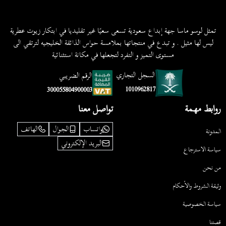
تمثل لوسو ماسا جهة إبداع سعودية تسعى سعيًا غير تقليديا في ابتكار زيوت عطرية
ليس لها مثيل . و تبدع في منتجاتها بملامسة حواس الذائقة الخليجيه لترتقي الى
مستوى التميز و التفرد لتجعلها في مكانة استثنائية
السجل التجاري
الرقم الضريبي
1010962817
300055804900003
روابط مهمة
تواصل معنا
واتساب
الجوال
الهاتف
المدونة
البريد الإلكتروني
سياسة الاسترجاع
من نحن
وثيقة الشروط والأحكام
سياسة الخصوصية
قصتنا