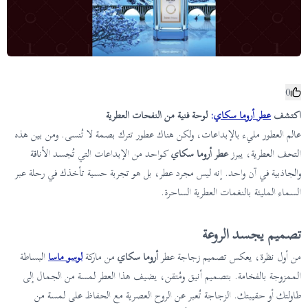
0
اكتشف
عطر أروما سكاي
:
لوحة فنية من النفحات العطرية
عالم العطور مليء بالإبداعات، ولكن هناك عطور تترك بصمة لا تُنسى. ومن بين هذه
التحف العطرية، يبرز
عطر أروما سكاي
كواحد من الإبداعات التي تُجسد الأناقة
والجاذبية في آن واحد. إنه ليس مجرد عطر، بل هو تجربة حسية تأخذك في رحلة عبر
السماء المليئة بالنغمات العطرية الساحرة.
تصميم يجسد الروعة
من أول نظرة، يعكس تصميم زجاجة عطر
أروما سكاي
من ماركة
لوسو ماسا
البساطة
الممزوجة بالفخامة. بتصميم أنيق ومُتقن، يضيف هذا العطر لمسة من الجمال إلى
طاولتك أو حقيبتك. الزجاجة تُعبر عن الروح العصرية مع الحفاظ على لمسة من