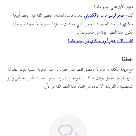
متوفر الآن على لوسو ماسا
يُقدم
متجر لوسو ماسا الإلكتروني
تجربة فريدة لعشاق العطور الفاخرة، وعطر
أروما
سكاي
هو أحد الخيارات المميزة التي يمكنك اقتناؤها بسهولة. لا تفوت فرصة أن
يكون هذا العطر جزءًا من مجموعتك.
اطلب الآن عطر أروما سكاي من لوسو ماسا
ختامًا
مع
أروما سكاي
، أنت لا تحصل فقط على عطر، بل على تجربة حسية تترك انطباعًا
يدوم طويلاً. اجعل يومك مليئًا بالثقة والجاذبية، واستمتع بنفحات تأسر الحواس وتُبرز
شخصيتك الفريدة. لا تتردد في اقتناء هذا العطر الفاخر الآن!