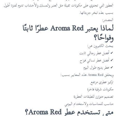
العطور التي تحتوي على مكونات ثقيلة مثل العنبر والمسك والأخشاب تدوم لفترة أطول
بسبب بطء تبخر جزيئاتها.
المصدر:
لماذا يعتبر Aroma Red عطرًا ثابتًا
وفواحًا؟
يبحث الكثيرون عن:
✔ أفضل عطر رجالي ثابت
✔ أفضل عطر نسائي فواح
✔ عطر يدوم طوال اليوم
ويحقق Aroma Red هذه المعايير بسبب:
تركيز عطري مرتفع
مكونات شرقية فاخرة
تصميم متوازن للطبقات العطرية
مناسب للمناسبات والاستخدام اليومي
متى تستخدم عطر Aroma Red؟