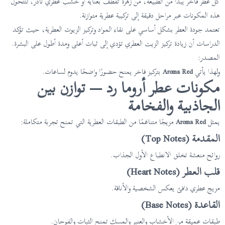
كل عطر فاخر يبدأ من الطبيعة، من زهرة تُقطف بعناية أو خشب عطري نادر، لتتحول
هذه المكونات عبر مراحل دقيقة إلى تركيبة عطرية متوازنة.
تعتمد جودة العطر بشكل أساسي على نقاء المواد وتركيز الزيوت العطرية، حيث تؤكد
الدراسات أن زيادة تركيز الزيت العطري تؤدي إلى ثبات أعلى ومدة أطول على البشرة.
المصدر:
ولهذا يأتي
Aroma Red
بتركيز فاخر يمنح حضورًا واضحًا يدوم لساعات.
مكونات عطر أروما رد — توازن بين
الجاذبية والفخامة
يمثل
Aroma Red
مزيجًا متناغمًا من الطبقات العطرية التي تمنح تجربة متكاملة:
المقدمة (Top Notes)
روائح منعشة تخلق الانطباع الأول الجذاب.
قلب العطر (Heart Notes)
مزيج عطري دافئ يعكس الشخصية والأناقة.
القاعدة (Base Notes)
طبقات عميقة من الأخشاب والعنبر والمسك تمنح الثبات والفوحان.