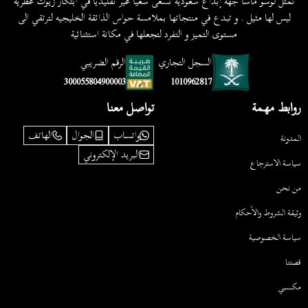
تمثل لوسو ماسا جهة إبداع سعودية تسعى سعيًا غير تقليديا في ابتكار زيوت عطرية
ليس لها مثيل . و تبدع في منتجاتها بملامسة حواس الذائقة الخليجيه لترتقي الى
مستوى التميز و التفرد لتجعلها في مكانة استثنائية
السجل التجاري
الرقم الضريبي
1010962817
300055804900003
روابط مهمة
تواصل معنا
واتساب
الجوال
الهاتف
المدونة
البريد الإلكتروني
سياسة الاسترجاع
من نحن
وثيقة الشروط والأحكام
سياسة الخصوصية
قصتنا
مكسبي