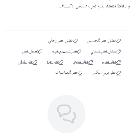
فإن
Aroma Red
يقدم تجربة تستحق الاكتشاف.
افضل عطر للجنسين
افضل عطر رجالي
افضل عطر نسائي
عطر ثابت و فواح
اجمل عطر
عطر هديه
عطر شتوي
عطر عود
عطر شرقي
عطر يوني سكس
عطر للمناسبات