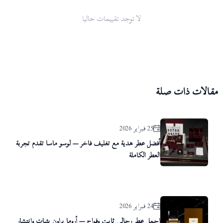
لا توجد تقييمات حاليا
مقالات ذات صلة
25 فبراير 2026
أفضل عطر هدية مع تغليف فاخر — لوسو ماسا تقدم تجربة
العطر الكاملة
24 فبراير 2026
اجمل عطر رجالي ثابت وفواح — أروما براون بثبات وانتشار