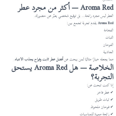
Aroma Red — أكثر من مجرد عطر
العطر ليس مجرد رائحة… بل توقيع شخصي يعبّر عن حضورك.
Aroma Red
يقدم تجربة تجمع بين:
الفخامة
الثبات
الفوحان
الجاذبية
مما يجعله خيارًا مثاليًا لمن يبحث عن
أفضل عطر ثابت وفواح يجذب الانتباه
.
الخلاصة — هل Aroma Red يستحق
التجربة؟
إذا كنت تبحث عن:
✔ عطر فاخر
✔ ثبات طويل
✔ فوحان ملحوظ
✔ رائحة مميزة للمناسبات