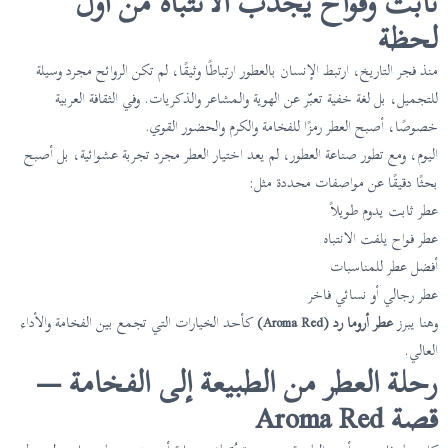
ثابت وفواح يجذب الانتباه من أول
لحظة
منذ فجر التاريخ، ارتبط الإنسان بالعطور ارتباطًا وثيقًا، لم تكن الروائح مجرد وسيلة
للتجميل، بل لغة خفية تعبّر عن الهوية والمشاعر والذكريات. وفي الثقافة العربية
خصوصًا، أصبح العطر رمزًا للفخامة والكرم والحضور القوي.
اليوم، ومع تطور صناعة العطور، لم يعد اختيار العطر مجرد تجربة عشوائية، بل أصبح
بحثًا دقيقًا عن مواصفات محددة مثل:
عطر ثابت يدوم طويلاً
عطر فواح يلفت الانتباه
أفضل عطر للمناسبات
عطر رجالي أو نسائي فاخر
وهنا يبرز
عطر أروما رد (Aroma Red)
كأحد الخيارات التي تجمع بين الفخامة والأداء
العالي.
رحلة العطر من الطبيعة إلى الفخامة —
قصة Aroma Red