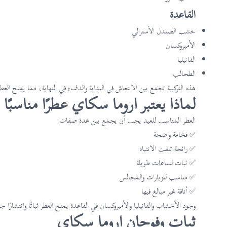
القاعدة
خشب الصندل الأسترالي
الأمبروكسان
الفانيليا
الطحالب
هذه التركيبة تجمع بين الانتعاش في البداية والدفء في النهاية، مما يمنح العطر طا
لماذا يعتبر اروما سكاي عطرًا مناسبًا 
العطر المناسب للعيد يجب أن يجمع بين عدة صفات:
✅ فخامة واضحة
✅ رائحة تلفت الانتباه
✅ ثبات لساعات طويلة
✅ مناسب للزيارات والمجالس
✅ أناقة غير مبالغ فيها
وجود الأخشاب والفانيليا والأمبروكسان في القاعدة يمنح العطر ثباتًا وانتشارًا 
ثبات وفوحان اروما سكاي