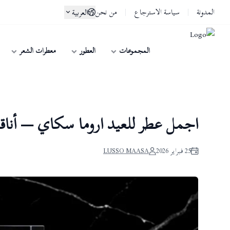
المدونة
سياسة الاسترجاع
من نحن
العربية
المجموعات
العطور
معطرات الشعر
لوسو ماسا | Lusso Maasa
اجمل عطر للعيد اروما سكاي — أناقة
25 فبراير 2026
LUSSO MAASA