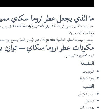
ما الذي يجعل عطر اروما سكاي مميزً
عطر اروما سكاي ينتمي إلى عائلة
الشرقي الخشبي (Oriental Woody)
، وهي من
مع لمسة أناقة حديثة.
بحسب موسوعة العطور العالمية Fragrantica، فإن تركيب العطر يجمع بين نفحات حمضية وزهرية مع قاعدة خشبية عنبرية تمنح إحساسًا بالدفء والنعومة والاستمرارية.
مكونات عطر اروما سكاي — توازن بين
الهرم العطري يتكون من:
المقدمة
البرغموت
زهرة القطيفة
القلب
بلسم الكوبايو
الكاكاو
خشب الأرز