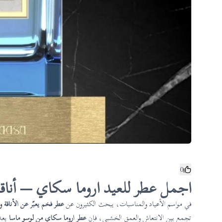
0
اجمل عطر للعيد اروما سكاي — أناقة
في مواسم الأعياد والمناسبات، يبحث الكثيرون عن
عطر فخم يعبّر عن الأناقة 
تجمع بين الانتعاش والعمق الخشبي، فإن
عطر اروما سكاي من لوسو ماسا
يعد 