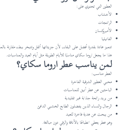
العطور التي تحتوي على:
الأخشاب
الراتنجات
الأمبروكسان
الفانيليا
تتميز عادة بقدرة أفضل على البقاء، لأن جزيئاتها أثقل وتتبخر ببطء مقارنة بال
هذا ما يجعل اروما سكاي مناسبًا للأيام الطويلة مثل أيام العيد والمناسبات.
لمن يناسب عطر اروما سكاي؟
العطر مناسب:
محبي العطور الشرقية الفاخرة
الباحثين عن عطر أنيق للمناسبات
من يريد رائحة جذابة غير تقليدية
الرجال والنساء الذين يفضلون الطابع الخشبي الدافئ
من يبحث عن هدية فاخرة للعيد
وهو عطر يعطي انطباعًا بالأناقة والرقي دون مبالغة.