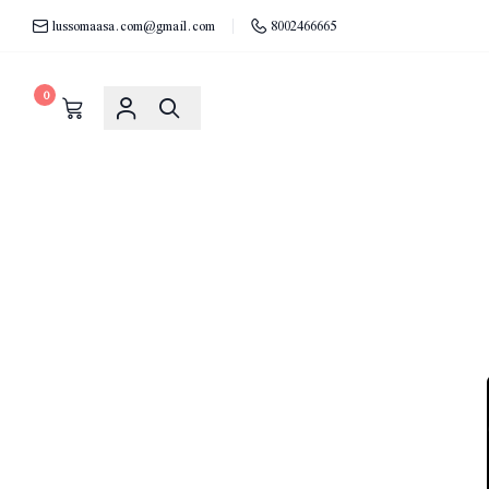
lussomaasa.com@gmail.com
8002466665
0