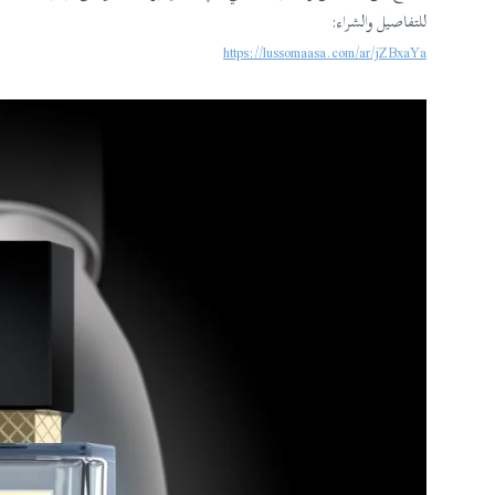
للتفاصيل والشراء:
https://lussomaasa.com/ar/jZBxaYa