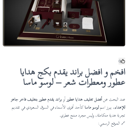
0
افخم و افضل براند يقدم بكج هدايا
عطور ومعطرات شعر – لوسو ماسا
عند البحث عن
أفضل تغليف هدايا عطور
أو
براند يقدم عطور بتغليف فاخر جاهز
للإهداء
، يبرز اسم
لوسو ماسا
كأحد أقوى الأسماء في السوق السعودي في تقديم
تجربة هدية متكاملة، وليس مجرد منتج عطري.
🔗 الموقع الرسمي: