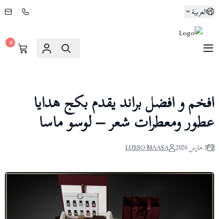
العربية
0
لوسو ماسا | Lusso Maasa
افخم و افضل براند يقدم بكج هدايا
عطور ومعطرات شعر – لوسو ماسا
3 مارس 2026
LUSSO MAASA