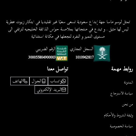
تمثل لوسو ماسا جهة إبداع سعودية تسعى سعيًا غير تقليديا في ابتكار زيوت عطرية
ليس لها مثيل . و تبدع في منتجاتها بملامسة حواس الذائقة الخليجيه لترتقي الى
مستوى التميز و التفرد لتجعلها في مكانة استثنائية
السجل التجاري
الرقم الضريبي
1010962817
300055804900003
روابط مهمة
تواصل معنا
واتساب
الجوال
الهاتف
المدونة
البريد الإلكتروني
سياسة الاسترجاع
من نحن
وثيقة الشروط والأحكام
سياسة الخصوصية