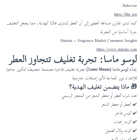
Behavior:
https://hbr.org
كما تشير تقارير صناعة العطور إلى أن العطر يُشترى غالبًا كهدية، مما يجعل التغليف
جزءًا أساسيًا من التجربة.
Statista – Fragrance Market Consumer Insights:
https://www.statista.com
لوسو ماسا: تجربة تغليف تتجاوز العطر
يقدّم
لوسو ماسا (Lusso Maasa)
تجربة تغليف فاخرة مصممة خصيصًا لتكون جاهزة
للإهداء دون الحاجة لأي إضافات خارجية.
🎁 ماذا يتضمن تغليف الهدية؟
عند شراء العطر أو معطر الشعر من المتجر الرسمي:
✔️ العطر أو معطر الشعر
✔️ كيس فاخر
✔️ كرت إهداء
✔️ كرت ولاء العميل
✔️ الضمان الذهبي