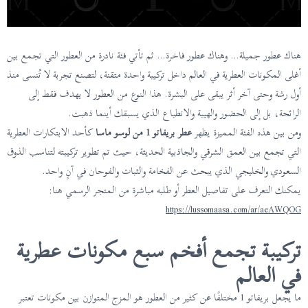
هناك عطور جميلة… وهناك عطور فاخرة… ثم تأتي فئة نادرة من العطور التي تجمع بين
أغلى المكونات العطرية في العالم داخل تركيبة واحدة متقنة، لتصنع تجربة لا تُنسى منذ
أول رشة وحتى آخر أثر يبقى على البشرة. هذا النوع من العطور لا يهدف فقط إلى
الرائحة، بل إلى الحضور والهيبة والانطباع الذي يسبقك أينما ذهبت.
ومن بين هذه الفئة المميزة يظهر
عطر بريفاتو 1 من لوسو ماسا
كأحد الابتكارات العطرية
التي تجمع بين العمق الشرقي والجاذبية الحديثة، حيث تم تطوير تركيبته لتناسب الذوق
السعودي والخليجي الذي يبحث عن الفخامة والثبات والفوحان في آنٍ واحد.
يمكنك التعرف على تفاصيل العطر أو طلبه مباشرة من المتجر الرسمي هنا:
https://lussomaasa.com/ar/aeAWQOG
تركيبة تجمع أفخم سبع مكونات عطرية
في العالم
ما يجعل بريفاتو 1 مختلفًا عن كثير من العطور هو المزج المتوازن بين مكونات تعتبر