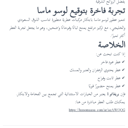
يفضل الروائح الشرقية
تجربة فاخرة بتوقيع لوسو ماسا
تتميز عطور لوسو ماسا بابتكار مركبات عطرية متطورة تناسب الذوق السعودي
والخليجي، مع تركيز مرتفع يمنح ثباتًا وفوحانًا واضحين، وهو ما يجعل تجربة العطر
أكثر تميزًا.
الخلاصة
إذا كنت تبحث عن:
✔ عطر عود فاخر
✔ عطر يحتوي الزعفران والعنبر والمسك
✔ عطر ثابت وفواح
✔ عطر يمنح حضورًا قويًا
فإن
بريفاتو 1
يعتبر من الخيارات الاستثنائية التي تجمع بين الفخامة والابتكار.
يمكنك طلب العطر مباشرة من هنا:
https://lussomaasa.com/ar/aeAWQOG