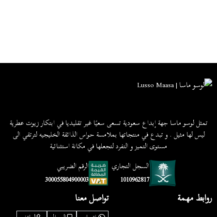
تمثل لوسو ماسا جهة إبداع سعودية تسعى سعيًا غير تقليديا في ابتكار زيوت عطرية
ليس لها مثيل . و تبدع في منتجاتها بملامسة حواس الذائقة الخليجيه لترتقي الى
مستوى التميز و التفرد لتجعلها في مكانة استثنائية
السجل التجاري
الرقم الضريبي
1010962817
300055804900003
روابط مهمة
تواصل معنا