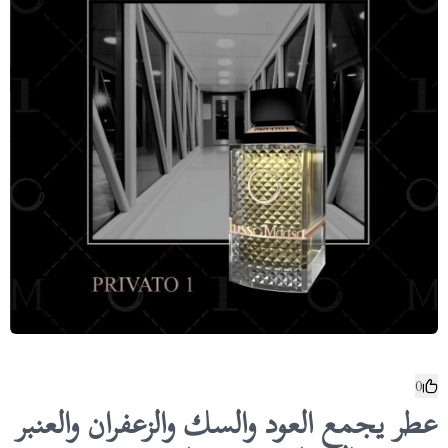
0
عطر يجمع العود والسك والزعفران والعنبر