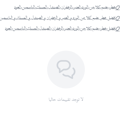
عطر-يضم-كلا-من-الورد-العنبر-الزعفران-الصندل-المسك-الياسمين-العود
افضل عطر يضم كلا من الورد و العنبر و الزعفران و الصندل و المسك و الياسمين و
افضل-عطر-يضم-كلا-من-الورد-العنبر-الزعفران-الصندل-المسك-الياسمين-العود
لا توجد تقييمات حاليا