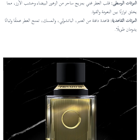
النوتات الوسطى:
قلب العطر غني بمزيج ساحر من الزهور البيضاء وخشب الأرز، مما
يخلق توازنًا بين النعومة والقوة.
النوتات القاعدية:
قاعدة دافئة من العنبر، الباتشولي، والمسك، تمنح العطر عمقًا وثباتًا
يدومان طويلًا.