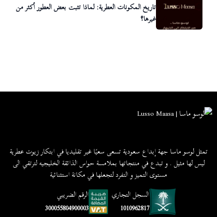
تاريخ المكونات العطرية: لماذا تثبت بعض العطور أكثر من
غيرها؟
تمثل لوسو ماسا جهة إبداع سعودية تسعى سعيًا غير تقليديا في ابتكار زيوت عطرية
ليس لها مثيل . و تبدع في منتجاتها بملامسة حواس الذائقة الخليجيه لترتقي الى
مستوى التميز و التفرد لتجعلها في مكانة استثنائية
السجل التجاري
الرقم الضريبي
1010962817
300055804900003