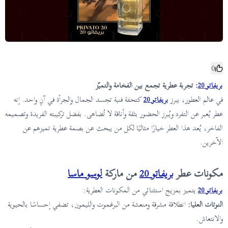
0
بريفاتو 20
:
تجربة عطرية تجمع بين الفخامة والتميّز
في عالم العطور، يبرز
بريفاتو 20
كتحفة فنية تجسد الجمال والجرأة في آنٍ واحد. إنه
عطر يُعبر عن التفرد ويُبرز الحضور بثقة وأناقة لا تُضاهى. بفضل تركيبته الفريدة وتصميمه
الفاخر، يُعد هذا العطر خيارًا مثاليًا لكل من يبحث عن بصمة عطرية تميزهم عن
الآخرين.
مكونات عطر
بريفاتو 20
من ماركة
لوسو ماسا
بريفاتو 20
يتميز بمزيج استثنائي من المكونات العطرية:
النوتات العليا:
انطلاقة مشرقة ومنعشة من البرغموت والليمون، تضفي إحساسًا بالحيوية
والانتعاش.