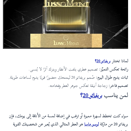
لماذا تختار
بريفاتو 20
؟
رائحة تعكس التميّز:
تصميم عطري يلفت الأنظار ويترك أثرًا لا يُنسى.
ثبات يدوم طوال اليوم:
صُمم بريفاتو 20 ليمنحك حضورًا قويًا يدوم لساعات طويلة.
تصميم فاخر:
زجاجة أنيقة تعكس جوهر العطر وفخامته.
لمن يناسب
بريفاتو 20
؟
سواء كنت تخطط لسهرة مميزة أو ترغب في إضافة لمسة من الأناقة إلى يومك، فإن
بريفاتو 20 من ماركة
لوسو ماسا
هو العطر المثالي الذي يُعبر عن شخصيتك القوية