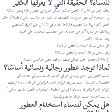
للنساء؟ الحقيقة التي لا يعرفها الكثير
يعتقد كثير من الناس أن العطور مقسّمة بشكل صارم إلى عطور رجالية وعطور نسائية،
وأن استخدام أي عطر خارج هذا التصنيف قد يكون غير مناسب. لكن الحقيقة أن عالم
العطور أكثر مرونة مما نتصور، فالرائحة تعتمد في الأساس على الذوق الشخصي
وتفاعلها مع البشرة أكثر من اعتمادها على التصنيف المكتوب على العبوة.
ولهذا يتساءل الكثير:
هل يمكن للنساء استخدام العطور الرجالية؟
وهل يمكن للرجال استخدام العطور النسائية؟
الإجابة المختصرة:
نعم، يمكن ذلك
، مع فهم بعض التفاصيل المهمة.
لماذا توجد عطور رجالية ونسائية أساسًا؟
تقسيم العطور إلى رجالي ونسائي هو في الغالب تقسيم تسويقي يعتمد على
التفضيلات الشائعة، حيث تم ربط الروائح الخشبية والتوابل بالرجال، بينما ارتبطت
الروائح الزهرية والفواكه بالنساء. لكن في الحقيقة، المكونات العطرية نفسها يمكن أن
تناسب الجميع حسب طريقة مزجها وتركيبتها.
هل يمكن للنساء استخدام العطور