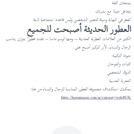
يمنحك الثقة
يتفاعل جيدًا مع بشرتك
العطر في النهاية وسيلة للتعبير الشخصي وليس قاعدة اجتماعية ثابتة.
العطور الحديثة أصبحت للجميع
الكثير من العلامات العطرية الحديثة — ومنها لوسو ماسا — تقدم عطورًا بتوازن يناسب
الرجال والنساء، لأن التركيز أصبح على:
جودة التركيبة
الثبات والفوحان
الذوق الشخصي
التجربة الحسية
يمكنك استكشاف مجموعة العطور المناسبة للرجال والنساء من هنا:
https://lussomaasa.com/ar/category/wdpNQK