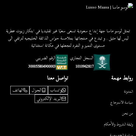
تمثل لوسو ماسا جهة إبداع سعودية تسعى سعيًا غير تقليديا في ابتكار زيوت عطرية
ليس لها مثيل . و تبدع في منتجاتها بملامسة حواس الذائقة الخليجيه لترتقي الى
مستوى التميز و التفرد لتجعلها في مكانة استثنائية
السجل التجاري
الرقم الضريبي
1010962817
300055804900003
روابط مهمة
تواصل معنا
واتساب
الجوال
الهاتف
المدونة
البريد الإلكتروني
سياسة الاسترجاع
من نحن
وثيقة الشروط والأحكام
سياسة الخصوصية