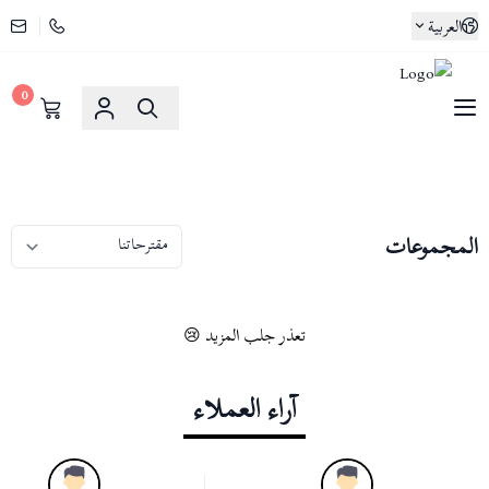
العربية
0
لوسو ماسا | Lusso Maasa
المجموعات
تعذر جلب المزيد 😢
آراء العملاء