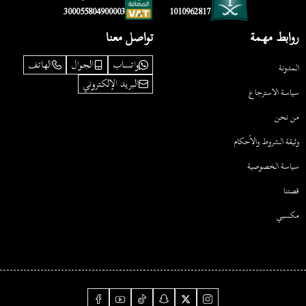
1010962817
300055804900003
روابط مهمة
تواصل معنا
واتساب
الجوال
الهاتف
المدونة
البريد الإلكتروني
سياسة الاسترجاع
من نحن
وثيقة الشروط والأحكام
سياسة الخصوصية
قصتنا
مكسبي