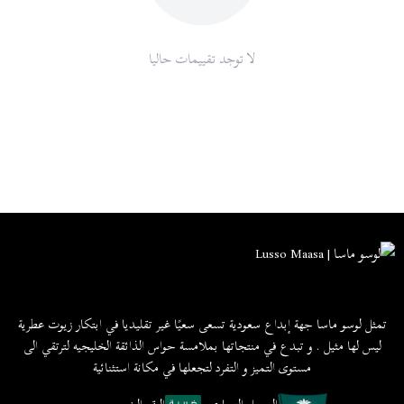
لا توجد تقييمات حاليا
تمثل لوسو ماسا جهة إبداع سعودية تسعى سعيًا غير تقليديا في ابتكار زيوت عطرية
ليس لها مثيل . و تبدع في منتجاتها بملامسة حواس الذائقة الخليجيه لترتقي الى
مستوى التميز و التفرد لتجعلها في مكانة استثنائية