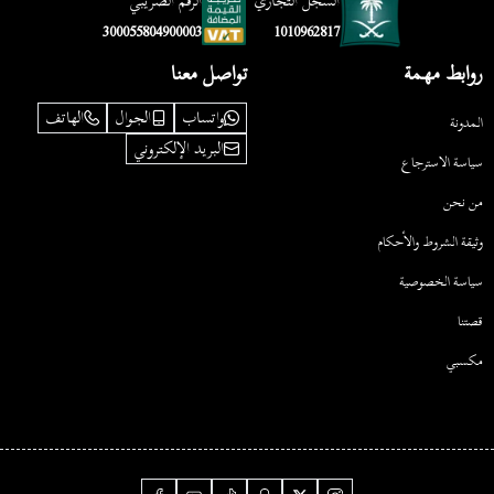
السجل التجاري
الرقم الضريبي
1010962817
300055804900003
روابط مهمة
تواصل معنا
واتساب
الجوال
الهاتف
المدونة
البريد الإلكتروني
سياسة الاسترجاع
من نحن
وثيقة الشروط والأحكام
سياسة الخصوصية
قصتنا
مكسبي