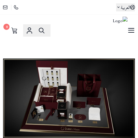
العربية
0
لوسو ماسا | Lusso Maasa