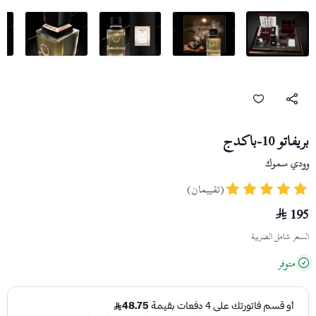
بريفاتو 10-باكدج
وودي سموك
(تقييمان)
195
السعر شامل الضريبة
متوفر