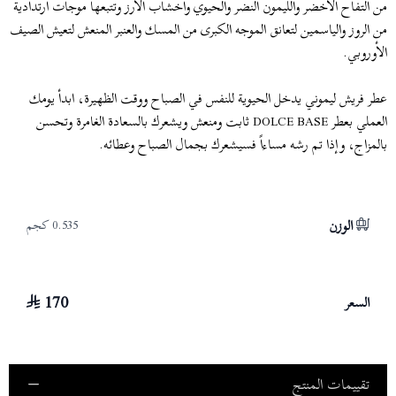
من التفاح الأخضر والليمون النضر والحيوي وأخشاب الأرز وتتبعها موجات ارتدادية
من الروز والياسمين لتعانق الموجه الكبرى من المسك والعنبر المنعش لتعيش الصيف
الأوروبي.
عطر فريش ليموني يدخل الحيوية للنفس في الصباح ووقت الظهيرة، ابدأ يومك
العملي بعطر DOLCE BASE ثابت ومنعش ويشعرك بالسعادة الغامرة وتحسن
بالمزاج، وإذا تم رشه مساءاً فسيشعرك بجمال الصباح وعطائه.
الوزن
0.535 كجم
170
السعر
تقييمات المنتج