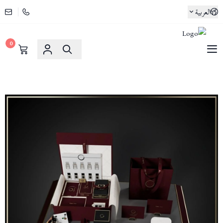
العربية
0
لوسو ماسا | Lusso Maasa