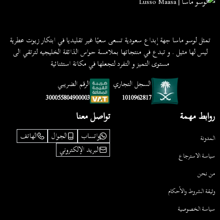
تمثل لوسو ماسا جهة إبداع سعودية تسعى سعيًا غير تقليديا في ابتكار زيوت عطرية
ليس لها مثيل . و تبدع في منتجاتها بملامسة حواس الذائقة الخليجيه لترتقي الى
مستوى التميز و التفرد لتجعلها في مكانة استثنائية
السجل التجاري
الرقم الضريبي
1010962817
300055804900003
روابط مهمة
تواصل معنا
واتساب
الجوال
الهاتف
المدونة
البريد الإلكتروني
سياسة الاسترجاع
من نحن
وثيقة الشروط والأحكام
سياسة الخصوصية