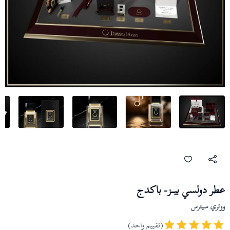
عطر دولسي بيـــز- باكدج
ووتري سيترس
(تقييم واحد)