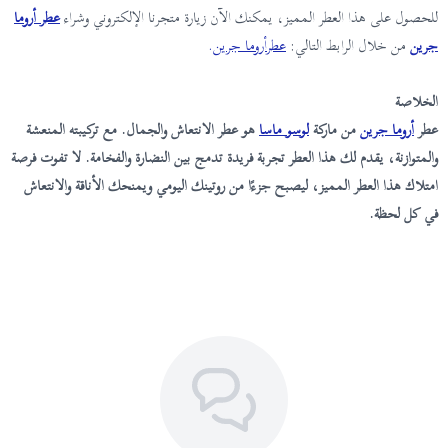
للحصول على هذا العطر المميز، يمكنك الآن زيارة متجرنا الإلكتروني وشراء
عطر أروما
جرين
من خلال الرابط التالي:
عطرأروما جرين
.
الخلاصة
عطر
أروما جرين
من ماركة
لوسو ماسا
هو عطر الانتعاش والجمال. مع تركيبته المنعشة
والمتوازنة، يقدم لك هذا العطر تجربة فريدة تدمج بين النضارة والفخامة. لا تفوت فرصة
امتلاك هذا العطر المميز، ليصبح جزءًا من روتينك اليومي ويمنحك الأناقة والانتعاش
في كل لحظة.