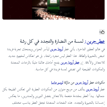
0
عطر جرين:
لمسة من النضارة والتجدد في كل رشة
في عالم العطور الفاخرة، يأتي عطر
أروما
جرين
ليأسر الحواس ويمنحك تجربة فريدة
تنبض بالحيوية والطاقة. هذا العطر ليس مجرد رائحة، بل هو انعكاس لمفهوم جديد
للانتعاش والأناقة. إن
عطر أروما جرين
يفتح أمامك عالمًا مليئًا بالزخات المنعشة
والمكونات الطبيعية التي تضفي لمسة فريدة في كل مناسبة.
مكونات عطر
أروما جرين
من ماركة
لوسو ماسا
عطر
أروما
جرين
يتألف من مزيج متوازن من المكونات العطرية التي تعكس الطبيعة بكل
جمالها. يبدأ العطر بمقدمة مفعمة بالانتعاش بفضل التورين والمندرين، ما يعكس
إحساسًا بالحيوية والتجدد. هذه النفحات المنعشة تجعل العطر يناسب مختلف