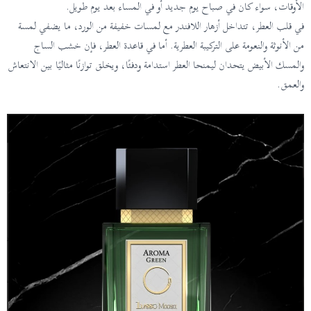
الأوقات، سواء كان في صباح يوم جديد أو في المساء بعد يوم طويل.
في قلب العطر، تتداخل أزهار اللافندر مع لمسات خفيفة من الورد، ما يضفي لمسة
من الأنوثة والنعومة على التركيبة العطرية. أما في قاعدة العطر، فإن خشب الساج
والمسك الأبيض يتحدان ليمنحا العطر استدامة ودفئًا، ويخلق توازنًا مثاليًا بين الانتعاش
والعمق.