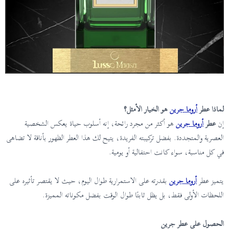
لماذا عطر
أروما جرين
هو الخيار الأمثل؟
إن
عطر
أروما جرين
هو أكثر من مجرد رائحة، إنه أسلوب حياة يعكس الشخصية
العصرية والمتجددة. بفضل تركيبته الفريدة، يتيح لك هذا العطر الظهور بأناقة لا تضاهى
في كل مناسبة، سواء كانت احتفالية أو يومية.
يتميز عطر
أروما
جرين
بقدرته على الاستمرارية طوال اليوم، حيث لا يقتصر تأثيره على
اللحظات الأولى فقط، بل يظل ثابتًا طوال الوقت بفضل مكوناته المميزة.
الحصول على عطر جرين