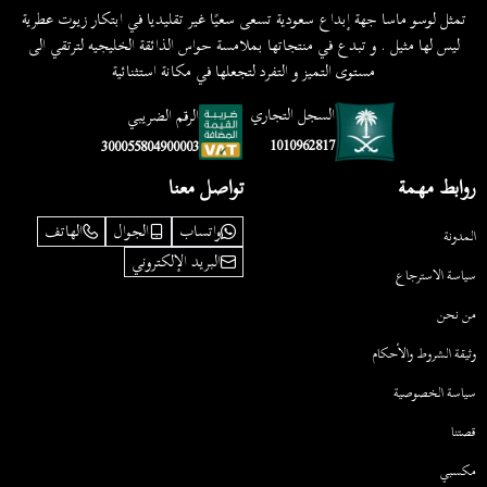
تمثل لوسو ماسا جهة إبداع سعودية تسعى سعيًا غير تقليديا في ابتكار زيوت عطرية
ليس لها مثيل . و تبدع في منتجاتها بملامسة حواس الذائقة الخليجيه لترتقي الى
مستوى التميز و التفرد لتجعلها في مكانة استثنائية
السجل التجاري
الرقم الضريبي
1010962817
300055804900003
روابط مهمة
تواصل معنا
واتساب
الجوال
الهاتف
المدونة
البريد الإلكتروني
سياسة الاسترجاع
من نحن
وثيقة الشروط والأحكام
سياسة الخصوصية
قصتنا
مكسبي