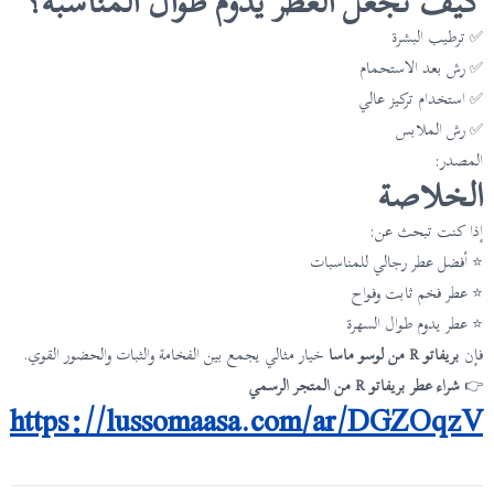
كيف تجعل العطر يدوم طوال المناسبة؟
✅ ترطيب البشرة
✅ رش بعد الاستحمام
✅ استخدام تركيز عالي
✅ رش الملابس
المصدر:
الخلاصة
إذا كنت تبحث عن:
⭐ أفضل عطر رجالي للمناسبات
⭐ عطر فخم ثابت وفواح
⭐ عطر يدوم طوال السهرة
فإن
بريفاتو R من لوسو ماسا
خيار مثالي يجمع بين الفخامة والثبات والحضور القوي.
👉
شراء عطر بريفاتو R من المتجر الرسمي
https://lussomaasa.com/ar/DGZOqzV