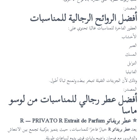
المصدر:
أفضل الروائح الرجالية للمناسبات
العطور الفاخرة للمناسبات غالبًا تحتوي على:
الأخشاب
العنبر
المسك
التوابل
الفانيليا
وذلك لأن الجزيئات الثقيلة تتبخر ببطء وتمنح ثباتًا أطول.
المصدر:
أفضل عطر رجالي للمناسبات من لوسو
ماسا
⭐ عطر بريفاتو R — PRIVATO R Extrait de Parfum
يعد
عطر بريفاتو R
خيارًا فاخرًا للمناسبات، حيث يتميز بتركيبة تجمع بين الانتعاش
والدفء، مع فوحان واضح وثبات قوي يدوم لساعات طويلة.