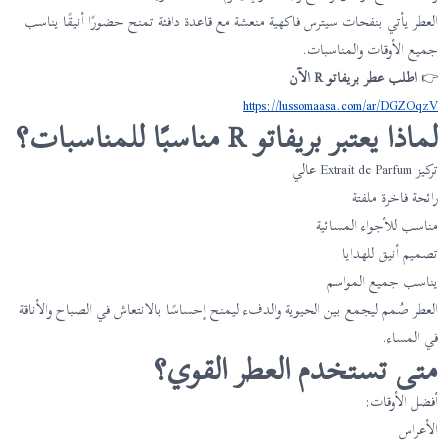
العطر يأتي بنفحات سيترس فاكهية منعشة مع قاعدة دافئة تمنح حضورًا أنيقًا يناسب
جميع الأوقات والمناسبات.
👉
اطلب عطر بريفاتو R الآن
https://lussomaasa.com/ar/DGZOqzV
لماذا يعتبر بريفاتو R مناسبًا للمناسبات؟
تركيز Extrait de Parfum عالي
رائحة فاخرة ملفتة
مناسب للأجواء المسائية
تصميم أنيق للهدايا
يناسب جميع المواسم
العطر صُمم ليجمع بين الحيوية والدفء ليمنح إحساسًا بالانتعاش في الصباح والأناقة
في المساء.
متى تستخدم العطر القوي؟
أفضل الأوقات:
الأعراس