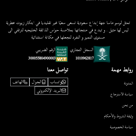
تمثل لوسو ماسا جهة إبداع سعودية تسعى سعيًا غير تقليديا في ابتكار زيوت عطرية
ليس لها مثيل . و تبدع في منتجاتها بملامسة حواس الذائقة الخليجيه لترتقي الى
مستوى التميز و التفرد لتجعلها في مكانة استثنائية
السجل التجاري
الرقم الضريبي
1010962817
300055804900003
روابط مهمة
تواصل معنا
واتساب
الجوال
الهاتف
المدونة
البريد الإلكتروني
سياسة الاسترجاع
من نحن
وثيقة الشروط والأحكام
سياسة الخصوصية